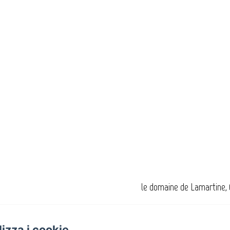
le domaine de Lamartine, 
Otti
ilizza i cookie