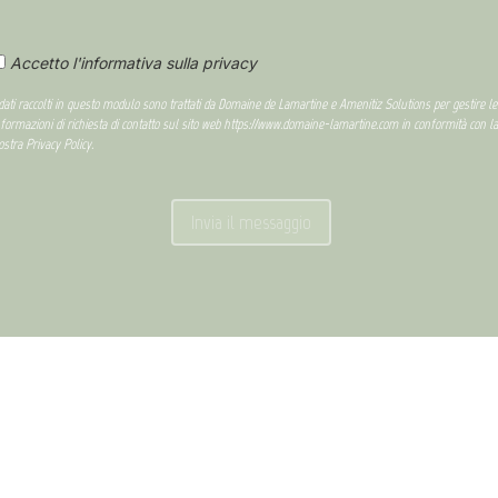
Accetto l'informativa sulla privacy
 dati raccolti in questo modulo sono trattati da Domaine de Lamartine e Amenitiz Solutions per gestire le
nformazioni di richiesta di contatto sul sito web https://www.domaine-lamartine.com in conformità con la
ostra Privacy Policy.