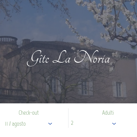
Gîte La Noria
Check-out
Adulti
11
/ agosto