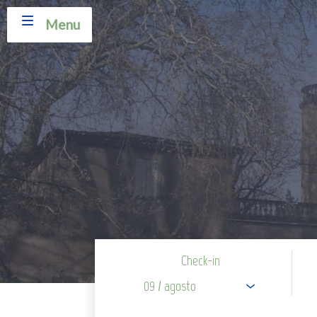
Menu
Check-in
09
/ agosto