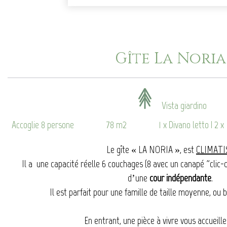
Gîte La Noria
Vista giardino
Accoglie 8 persone
78 m2
1 x Divano letto
|
2 x
Le gîte « LA NORIA », est
CLIMATI
Il a une capacité réelle 6 couchages (8 avec un canapé "clic-c
d’une
cour indépendante
.
Il est parfait pour une famille de taille moyenne, ou 
En entrant, une pièce à vivre vous accueille: 