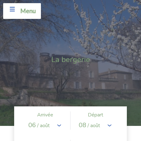
Menu
La bergerie
Arrivée
Départ
06
08
/ août
/ août