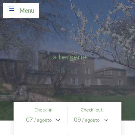
Menu
La bergerie
Check-in
Check-out
07
09
/ agosto
/ agosto