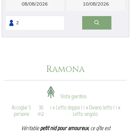
Ramona
Vista giardino
Accoglie 5
30
1 x Letto doppio
|
1 x Divano letto
|
1 x
persone
m2
Letto singolo
Véritable
petit nid pour amoureux
, ce gîte est